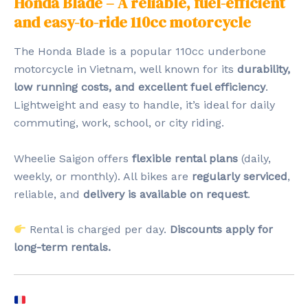
Honda Blade – A reliable, fuel-efficient
and easy-to-ride 110cc motorcycle
The Honda Blade is a popular 110cc underbone
motorcycle in Vietnam, well known for its
durability,
low running costs, and excellent fuel efficiency
.
Lightweight and easy to handle, it’s ideal for daily
commuting, work, school, or city riding.
Wheelie Saigon offers
flexible rental plans
(daily,
weekly, or monthly). All bikes are
regularly serviced
,
reliable, and
delivery is available on request
.
Rental is charged per day.
Discounts apply for
long-term rentals.