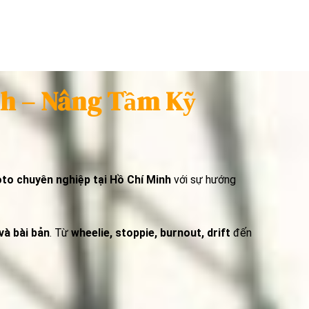
nh – Nâng Tầm Kỹ
to chuyên nghiệp tại Hồ Chí Minh
với sự hướng
và bài bản
. Từ
wheelie, stoppie, burnout, drift
đến