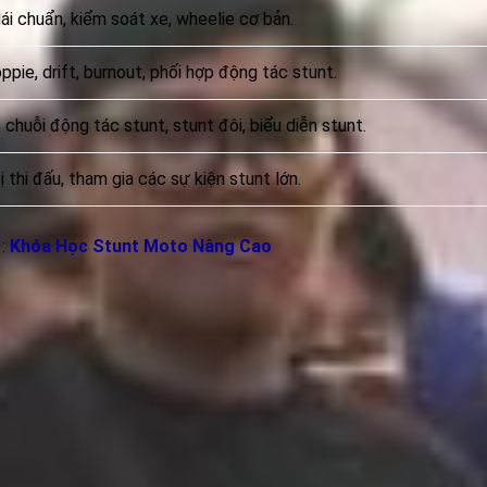
ái chuẩn, kiểm soát xe, wheelie cơ bản.
pie, drift, burnout, phối hợp động tác stunt.
chuỗi động tác stunt, stunt đôi, biểu diễn stunt.
 thi đấu, tham gia các sự kiện stunt lớn.
:
Khóa Học Stunt Moto Nâng Cao