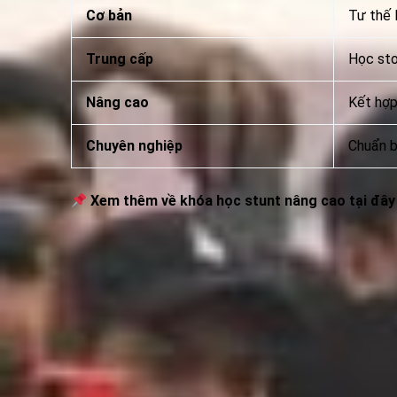
Cơ bản
Tư thế l
Trung cấp
Học stop
Nâng cao
Kết hợp 
Chuyên nghiệp
Chuẩn bị
Xem thêm về khóa học stunt nâng cao tại đây