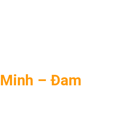
í Minh – Đam
o